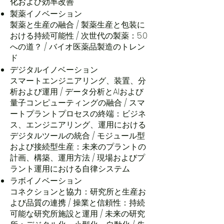
化および効率改善​
製薬イノベーション​
製薬と生産の融合 / 製薬生産と包装に
おける持続可能性 / 次世代の製薬：5.0
への道？ / バイオ医薬品製造のトレン
ド​
デジタルイノベーション​
スマートエンジニアリング、装置、分
析および運用 / データ分析とAIおよび
量子コンピューティングの融合 / スマ
ートプラントプロセスの終端：ビジネ
ス、エンジニアリング、運用における
デジタルツールの統合 / モジュール型
および接続型生産：未来のプラントの
計画、構築、運用方法 / 現場およびプ
ラント運用における自律システム​
ラボイノベーション​
コネクションと協力：研究所と生産お
よび品質の連携 / 操業と信頼性：持続
可能な研究所施設と運用 / 未来の研究