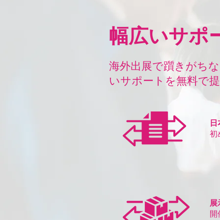
​幅広いサポ
海外出展で躓きがちな
いサポートを無料で
日
​
展
開