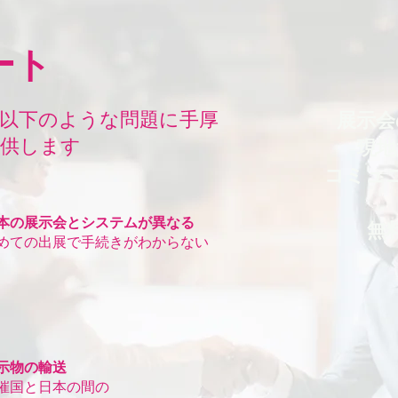
ート
以下のような問題に手厚
展示会
提供します
現地
コミュ
本の展示会とシステムが異なる
無
初めての出展で手続きがわからない
示物の輸送
催国と日本の間の