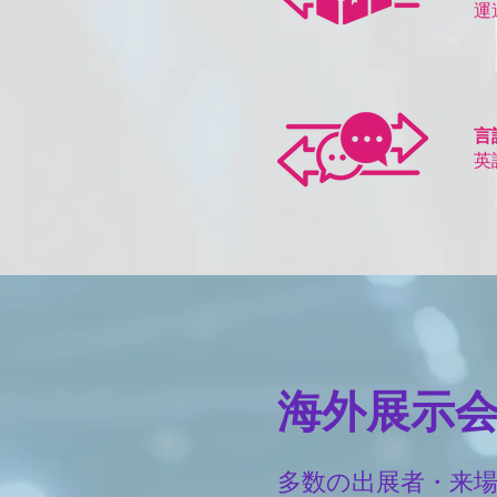
​
言
​
海外展示
多数の出展者・来